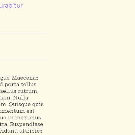
urabitur
ugue. Maecenas
d porta tellus
hasellus rutrum
uam. Nulla
um. Quisque quis
fermentum est
sque in maximus
tra. Suspendisse
idunt, ultricies