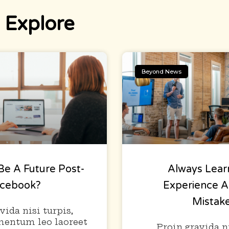
 Explore
Beyond News
Be A Future Post-
Always Lear
acebook?
Experience A
Mistak
vida nisi turpis,
mentum leo laoreet
Proin gravida ni