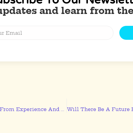
ubscribe To Our Newslett
updates and learn from the
Always Learn From Experience And Past Mistakes