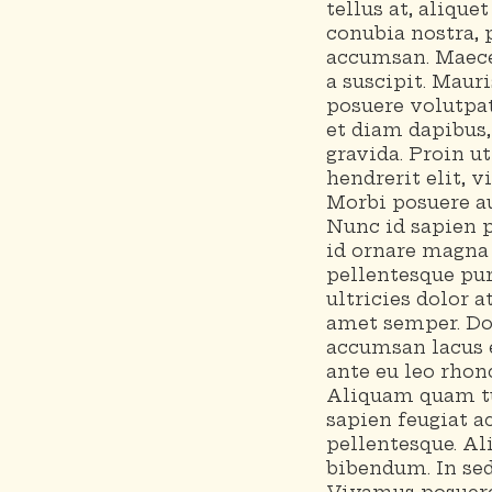
tellus at, alique
conubia nostra, 
accumsan. Maecen
a suscipit. Maur
posuere volutpat
et diam dapibus,
gravida. Proin ut
hendrerit elit, v
Morbi posuere au
Nunc id sapien 
id ornare magna 
pellentesque pur
ultricies dolor at
amet semper. Don
accumsan lacus e
ante eu leo rhon
Aliquam quam tur
sapien feugiat a
pellentesque. Al
bibendum. In se