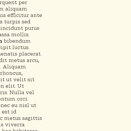
orquent per
um aliquam
s efficitur ante
s turpis sed
tincidunt purus
assa mollis
n
bibendum
ipit luctus.
enatis placerat.
dit metus arcu,
s. Aliquam
 rhoncus,
it ut velit sit
 elit. Ut
is. Nulla vel
entum orci.
nec eu nisl ut
 est id
c metus sagittis
s viverra.