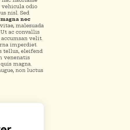
n hac habitasse
 vehicula odio
us nisl. Sed
 magna nec
vitae, malesuada
 Ut ac convallis
, accumsan velit.
rna imperdiet.
 tellus, eleifend
am venenatis
 quis magna.
ugue, non luctus
.