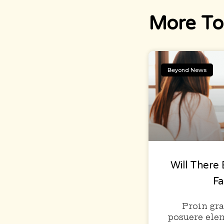
More To
Beyond News
Will There 
F
Proin gra
posuere ele