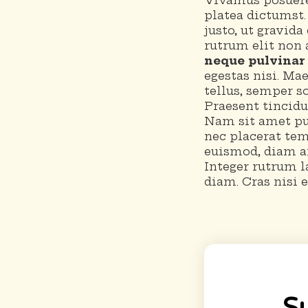
Vivamus posuere 
platea dictumst
justo, ut gravida
rutrum elit non 
neque pulvinar
egestas nisi. Ma
tellus, semper s
Praesent tincid
Nam sit amet pul
nec placerat tem
euismod, diam an
Integer rutrum 
diam. Cras nisi e