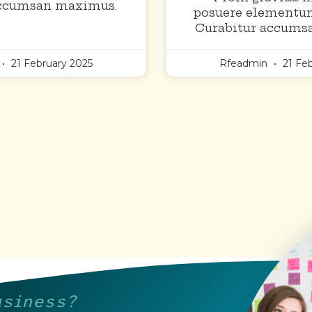
accumsan maximus.
posuere elementum
Curabitur accums
21 February 2025
Rfeadmin
21 Feb
usiness?