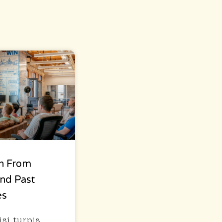
n From
nd Past
es
si turpis,