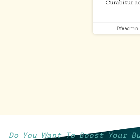
Curabitur 
Rfeadmin
Do You Want To Boost Your B