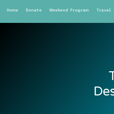
Home
Donate
Weekend Program
Travel
Des