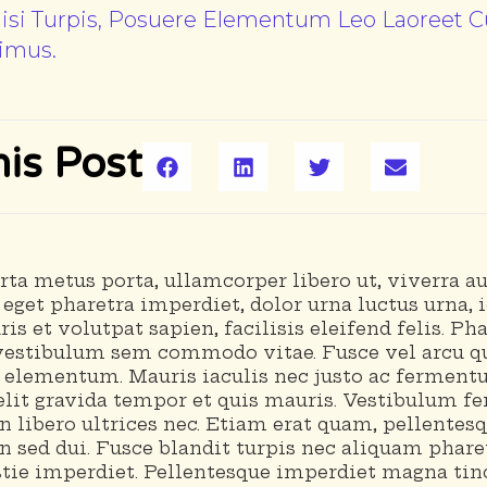
Nisi Turpis, Posuere Elementum Leo Laoreet C
imus.
is Post
rta metus porta, ullamcorper libero ut, viverra a
 eget pharetra imperdiet, dolor urna luctus urna, i
ris et volutpat sapien, facilisis eleifend felis. P
l vestibulum sem commodo vitae. Fusce vel arcu q
 elementum. Mauris iaculis nec justo ac ferment
elit gravida tempor et quis mauris. Vestibulum 
n libero ultrices nec. Etiam erat quam, pellente
din sed dui. Fusce blandit turpis nec aliquam phare
ie imperdiet. Pellentesque imperdiet magna tinc