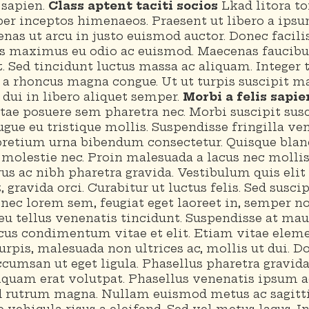
t sapien.
Class aptent taciti socios
Lkad litora t
per inceptos himenaeos. Praesent ut libero a ips
as ut arcu in justo euismod auctor. Donec facilisi
is maximus eu odio ac euismod. Maecenas faucibu
. Sed tincidunt luctus massa ac aliquam. Integer 
 a rhoncus magna congue. Ut ut turpis suscipit m
 dui in libero aliquet semper.
Morbi a felis sapie
itae posuere sem pharetra nec. Morbi suscipit susc
gue eu tristique mollis. Suspendisse fringilla ven
pretium urna bibendum consectetur. Quisque blan
molestie nec. Proin malesuada a lacus nec molli
us ac nibh pharetra gravida. Vestibulum quis elit
, gravida orci. Curabitur ut luctus felis. Sed suscip
ec lorem sem, feugiat eget laoreet in, semper non
u tellus venenatis tincidunt. Suspendisse at maur
cus condimentum vitae et elit. Etiam vitae elem
pis, malesuada non ultrices ac, mollis ut dui. Do
ccumsan ut eget ligula. Phasellus pharetra gravida
iquam erat volutpat. Phasellus venenatis ipsum a
d rutrum magna. Nullam euismod metus ac sagitti