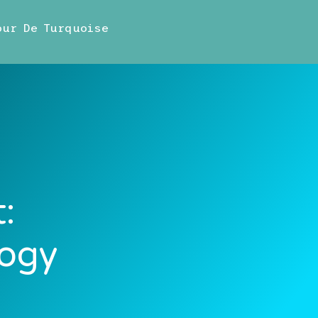
our De Turquoise
:
logy