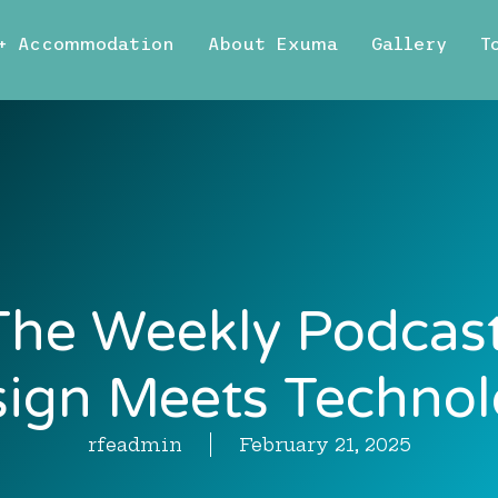
 + Accommodation
About Exuma
Gallery
T
The Weekly Podcast
ign Meets Techno
rfeadmin
February 21, 2025