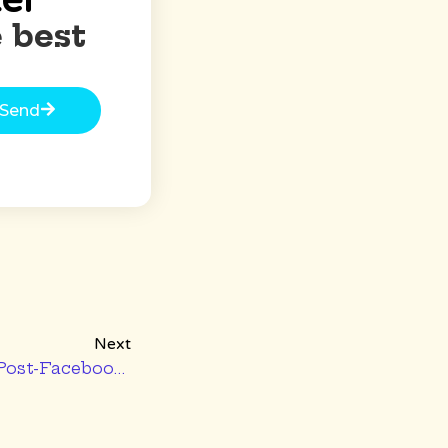
er
 best
Send
Next
Will There Be A Future Post-Facebook?