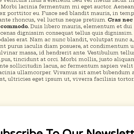
vehicula risus a eleifend. Sed vel metus lacus. I
. Morbi lacinia fermentum mi eget auctor. Aenean
 ex porttitor eu. Fusce sed blandit mauris, in temp
ante rhoncus, vel luctus neque pretium.
Cras nec
 commodo.
Duis libero mauris, elementum et dui 
ecenas dignissim consequat tellus quis dignissim.
odales erat. Nam ac nunc blandit, volutpat nunc a
unt purus iaculis diam posuere, at condimentum u
vinar massa, id hendrerit ante. Vestibulum tellus
pus, tincidunt at orci. Morbi mollis, justo aliqu
te sollicitudin lacus, ac fermentum sapien velit
lacinia ullamcorper. Vivamus sit amet bibendum a
st, ultricies eget ipsum ut, viverra facilisis tortor